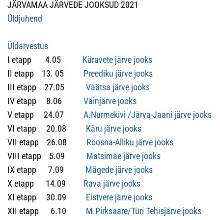
JÄRVAMAA JÄRVEDE JOOKSUD 2021
Üldjuhend
Üldarvestus
I etapp 4.05
Käravete järve jooks
II etapp 13. 05
Preediku järve jooks
III etapp 27.05
Väätsa järve jooks
IV etapp 8.06
Väinjärve jooks
V etapp 24.07
A.Nurmekivi /Järva-Jaani järve jooks
VI etapp 20.08
Käru järve jooks
VII etapp 26.08
Roosna-Alliku järve jook
s
VIII etapp 5.09
Matsimäe järve jooks
IX etapp 7.09
Mägede järve jooks
X etapp 14.09
Rava järve jooks
XI etapp 30.09
Eistvere järve jooks
XII etapp 6.10
M.Pirksaare/Türi Tehisjärve jooks