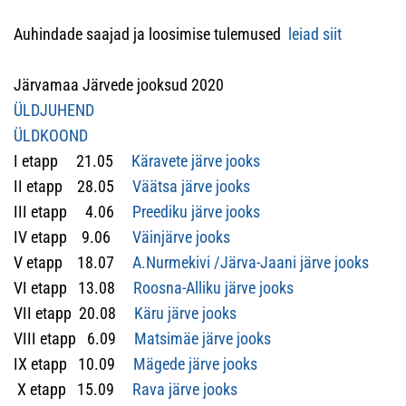
Auhindade saajad ja loosimise tulemused
leiad siit
Järvamaa Järvede jooksud 2020
ÜLDJUHEND
ÜLDKOOND
I etapp 21.05
Käravete järve jooks
II etapp 28.05
Väätsa järve jooks
III etapp 4.06
Preediku järve jooks
IV etapp 9.06
Väinjärve jooks
V etapp 18.07
A.Nurmekivi /Järva-Jaani järve jooks
VI etapp 13.08
Roosna-Alliku järve jooks
VII etapp 20.08
Käru järve jooks
VIII etapp 6.09
Matsimäe järve jooks
IX etapp 10.09
Mägede järve jooks
X etapp 15.09
Rava järve jooks