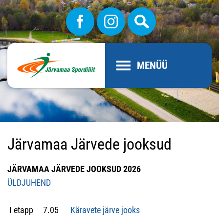
MENÜÜ
Järvamaa Järvede jooksud
JÄRVAMAA JÄRVEDE JOOKSUD 2026
ÜLDJUHEND
I etapp 7.05
Käravete järve jooks