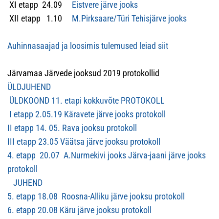
XI etapp 24.09
Eistvere järve jooks
XII etapp 1.10
M.Pirksaare/Türi Tehisjärve jooks
Auhinnasaajad ja loosimis tulemused leiad siit
Järvamaa Järvede jooksud 2019 protokollid
ÜLDJUHEND
ÜLDKOOND 11. etapi kokkuvõte PROTOKOLL
I etapp 2.05.19 Käravete järve jooks protokoll
II etapp 14. 05. Rava jooksu protokoll
III etapp 23.05 Väätsa järve jooksu protokoll
4. etapp 20.07 A.Nurmekivi jooks Järva-jaani järve jooks
protokoll
JUHEND
5. etapp 18.08 Roosna-Alliku järve jooksu protokoll
6. etapp 20.08 Käru järve jooksu protokoll