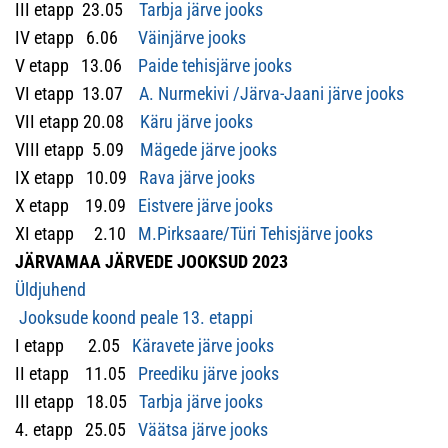
III etapp 23.05
Tarbja järve jooks
IV etapp 6.06
Väinjärve jooks
V etapp 13.06
Paide tehisjärve jooks
VI etapp 13.07
A. Nurmekivi /Järva-Jaani järve jooks
VII etapp 20.08
Käru järve jooks
VIII etapp 5.09
Mägede järve jooks
IX etapp 10.09
Rava järve jooks
X etapp 19.09
Eistvere järve jooks
XI etapp 2.10
M.Pirksaare/Türi Tehisjärve jooks
JÄRVAMAA JÄRVEDE JOOKSUD 2023
Üldjuhend
Jooksude koond peale 13. etappi
I etapp 2.05
Käravete järve jooks
II etapp 11.05
Preediku järve jooks
III etapp 18.05
Tarbja järve jooks
4. etapp 25.05
Väätsa järve jooks