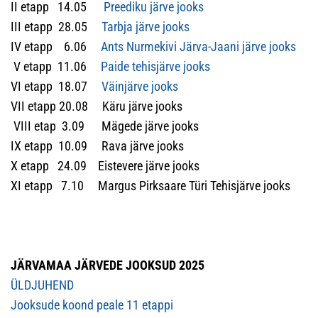
II etapp 14.05
Preediku järve jooks
III etapp 28.05
Tarbja järve jooks
IV etapp 6.06
Ants Nurmekivi Järva-Jaani järve jooks
V etapp 11.06
Paide tehisjärve jooks
VI etapp 18.07
Väinjärve jooks
VII etapp 20.08 Käru järve jooks
VIII etap 3.09 Mägede järve jooks
IX etapp 10.09 Rava järve jooks
X etapp 24.09 Eistevere järve jooks
XI etapp 7.10 Margus Pirksaare Türi Tehisjärve jooks
JÄRVAMAA JÄRVEDE JOOKSUD 2025
ÜLDJUHEND
Jooksude koond peale 11 etappi