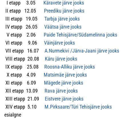
I etapp 3.05
Käravete järve jooks
II etapp 12.05
Preediku järve jooks
III etapp 19.05
Tarbja järve jooks
IV etapp 26.05
Väätsa järve jooks
V etapp 2.06
Paide Tehisjärve/Südamelinna jooks
VI etapp 9.06
Väinjärve jooks
VII etapp 16.07
A.Nurmekivi /Järva-Jaani järve jooks
VIII etapp 20.08
Käru järve jooks
IX etapp 25.08
Roosna-Alliku järve jooks
X etapp 4.09
Matsimäe järve jooks
XI etapp 6.09
Mägede järve jooks
XII etapp 13.09
Rava järve jooks
XIII etapp 21.09
Eistvere järve jooks
XIV etapp 5.10
M.Pirksaare/Türi Tehisjärve jooks
esialgne