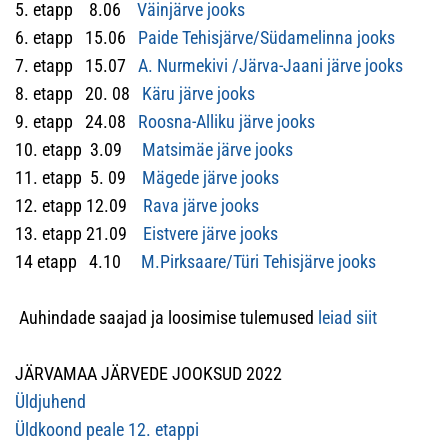
5. etapp 8.06
Väinjärve jooks
6. etapp 15.06
Paide Tehisjärve/Südamelinna jooks
7. etapp 15.07
A. Nurmekivi /Järva-Jaani järve jooks
8. etapp 20. 08
Käru järve jooks
9. etapp 24.08
Roosna-Alliku järve jooks
10. etapp 3.09
Matsimäe järve jooks
11. etapp 5. 09
Mägede järve jooks
12. etapp 12.09
Rava järve jooks
13. etapp 21.09
Eistvere järve jooks
14 etapp 4.10
M.Pirksaare/Türi Tehisjärve jooks
Auhindade saajad ja loosimise tulemused
leiad siit
JÄRVAMAA JÄRVEDE JOOKSUD 2022
Üldjuhend
Üldkoond peale 12. etappi