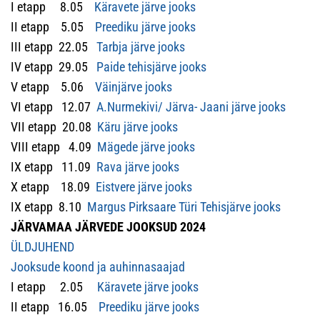
I etapp 8.05
Käravete järve jooks
II etapp 5.05
Preediku järve jooks
III etapp 22.05
Tarbja järve jooks
IV etapp 29.05
Paide tehisjärve jooks
V etapp 5.06
Väinjärve jooks
VI etapp 12.07
A.Nurmekivi/ Järva- Jaani järve jooks
VII etapp 20.08
Käru järve jooks
VIII etapp 4.09
Mägede järve jooks
IX etapp 11.09
Rava järve jooks
X etapp 18.09
Eistvere järve jooks
IX etapp 8.10
Margus Pirksaare Türi Tehisjärve jooks
JÄRVAMAA JÄRVEDE JOOKSUD 2024
ÜLDJUHEND
Jooksude koond ja auhinnasaajad
I etapp 2.05
Käravete järve jooks
II etapp 16.05
Preediku järve jooks