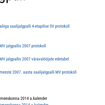
iiga saalijalgpalli 4-etapilise SV protokoll
V jalgpallis 2007 protokoll
V jalgpallis 2007 väravalööjate edetabel
eeste 2007. aasta saalijalgpalli MV protokoll
ameeskonna 2014 a.kalender
nameeskonna 2014 a.kalender