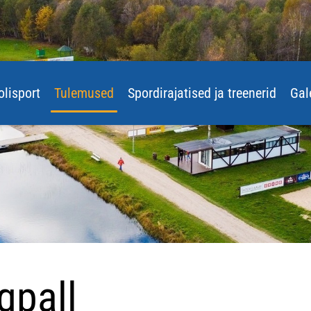
olisport
Tulemused
Spordirajatised ja treenerid
Gal
gpall