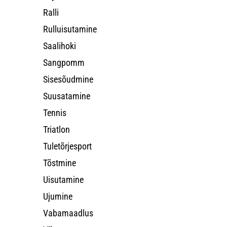
Ralli
Rulluisutamine
Saalihoki
Sangpomm
Sisesõudmine
Suusatamine
Tennis
Triatlon
Tuletõrjesport
Tõstmine
Uisutamine
Ujumine
Vabamaadlus