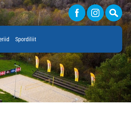
eriid
Spordiliit