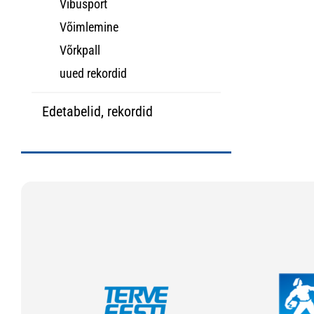
Vibusport
Võimlemine
Võrkpall
uued rekordid
Edetabelid, rekordid