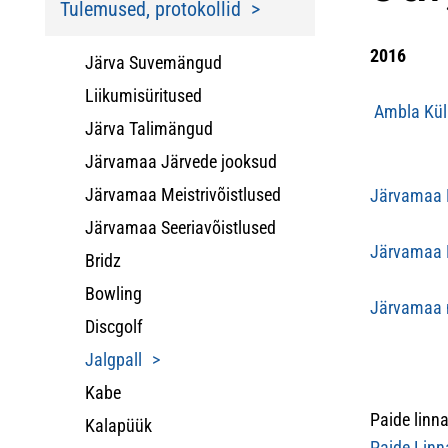
Tulemused, protokollid
2016
Järva Suvemängud
Liikumisüritused
Ambla Külal
Järva Talimängud
Järvamaa Järvede jooksud
Järvamaa Meistrivõistlused
Järvamaa M
Järvamaa Seeriavõistlused
Järvamaa M
Bridz
Bowling
Järvamaa m
Discgolf
Jalgpall
Kabe
Paide linn
Kalapüük
Paide Lin