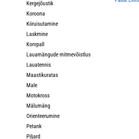
Kergejõustik
Koroona
Kiiruisutamine
Laskmine
Korvpall
Lauamängude mitmevõistlus
Lauatennis
Maastikuratas
Male
Motokross
Mälumäng
Orienteerumine
Petank
Piljard