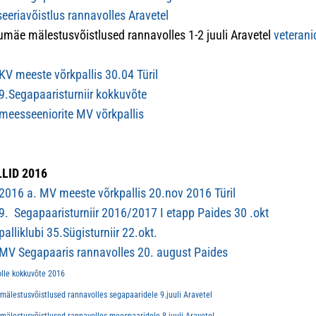
eeriavõistlus rannavolles Aravetel
numäe mälestusvõistlused rannavolles 1-2 juuli Aravetel
veterani
V meeste võrkpallis 30.04 Türil
.Segapaaristurniir kokkuvõte
eesseeniorite MV võrkpallis
LID 2016
016 a. MV meeste võrkpallis 20.nov 2016 Türil
. Segapaaristurniir 2016/2017 I etapp Paides 30 .okt
alliklubi 35.Sügisturniir 22.okt.
V Segapaaris rannavolles 20. august Paides
olle kokkuvõte 2016
 mälestusvõistlused rannavolles segapaaridele 9.juuli Aravetel