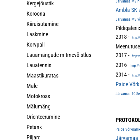
Järvamaa MV na
Kergejõustik
Ambla SK s
Koroona
Järvamaa MV võ
Kiiruisutamine
Pildigalerii
Laskmine
2018 -
http:
Korvpall
Meenutusek
Lauamängude mitmevõistlus
2017 -
http:
2016-
Lauatennis
http:/
2014 -
Maastikuratas
http:
Paide Võrk
Male
Järvamaa 10.Sega
Motokross
Mälumäng
Orienteerumine
PROTOKOL
Petank
Paide Võrkpallik
Piljard
Järvamaa 