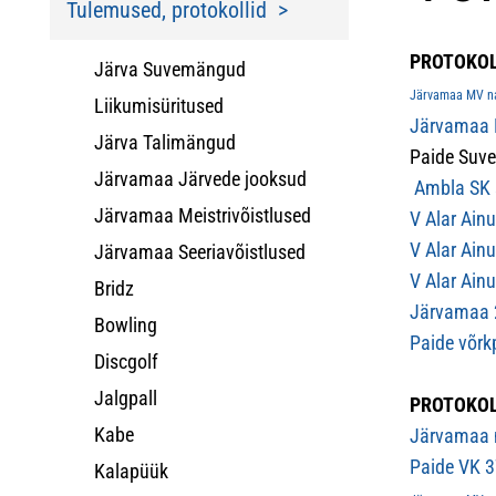
Tulemused, protokollid
PROTOKOL
Järva Suvemängud
Järvamaa MV nai
Liikumisüritused
Järvamaa M
Järva Talimängud
Paide Suv
Järvamaa Järvede jooksud
Ambla SK s
Järvamaa Meistrivõistlused
V Alar Ain
V Alar Ain
Järvamaa Seeriavõistlused
V Alar Ain
Bridz
Järvamaa 2
Bowling
Paide võrkp
Discgolf
Jalgpall
PROTOKOL
Kabe
Järvamaa m
Paide VK 3
Kalapüük