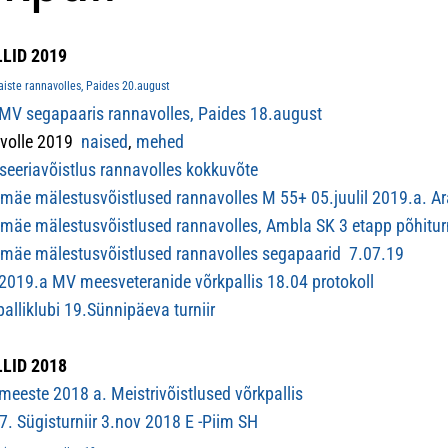
LID 2019
ste rannavolles, Paides 20.august
V segapaaris rannavolles, Paides 18.august
evolle 2019
naised
,
mehed
eeriavõistlus rannavolles kokkuvõte
umäe mälestusvõistlused rannavolles M 55+ 05.juulil 2019.a. Ar
umäe mälestusvõistlused rannavolles, Ambla SK 3 etapp põhiturn
umäe mälestusvõistlused rannavolles segapaarid 7.07.19
019.a MV meesveteranide võrkpallis 18.04 protokoll
alliklubi 19.Sünnipäeva turniir
LID 2018
eeste 2018 a. Meistrivõistlused võrkpallis
7. Sügisturniir 3.nov 2018 E -Piim SH