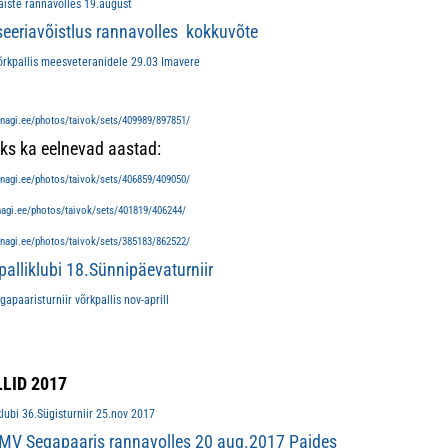
iste rannavolles 19.august
eeriavõistlus rannavolles kokkuvõte
rkpallis meesveteranidele 29.03 Imavere
:
//nagi.ee/photos/taivok/sets/409989/897851/
s ka eelnevad aastad:
//nagi.ee/photos/taivok/sets/406859/409050/
/nagi.ee/photos/taivok/sets/401819/406244/
//nagi.ee/photos/taivok/sets/385183/862522/
palliklubi 18.Sünnipäevaturniir
paaristurniir võrkpallis nov-aprill
LID 2017
lubi 36.Sügisturniir 25.nov 2017
MV Segapaaris rannavolles 20 aug.2017 Paides