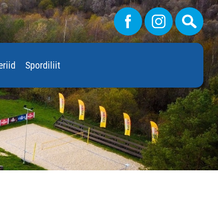
eriid
Spordiliit