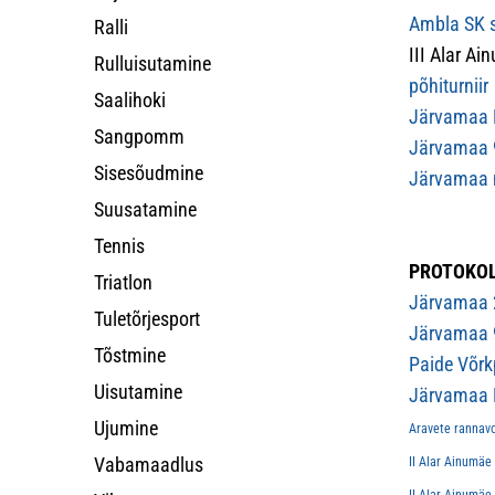
Ambla SK s
Ralli
III Alar Ai
Rulluisutamine
põhiturniir
Saalihoki
Järvamaa K
Sangpomm
Järvamaa 9
Sisesõudmine
Järvamaa m
Suusatamine
Tennis
PROTOKOL
Triatlon
Järvamaa 2
Tuletõrjesport
Järvamaa 9
Tõstmine
Paide Võrkp
Uisutamine
Järvamaa M
Ujumine
Aravete rannav
Vabamaadlus
II Alar Ainumäe