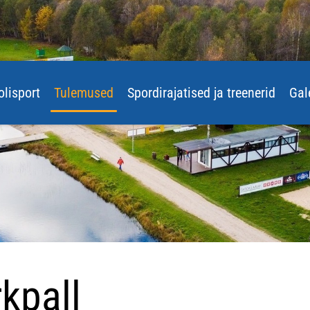
olisport
Tulemused
Spordirajatised ja treenerid
Gal
kpall