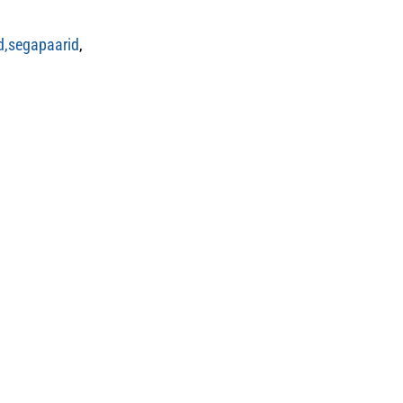
d,
segapaarid
,