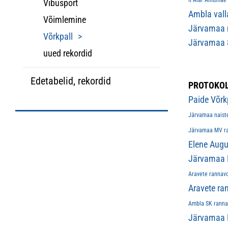
II Alar Ainumäe
Vibusport
Ambla valla
Võimlemine
Järvamaa m
Võrkpall
Järvamaa 8
uued rekordid
Edetabelid, rekordid
PROTOKOL
Paide Võrkp
Järvamaa naist
Järvamaa MV ra
Elene Augus
Järvamaa 
Aravete rannavol
Aravete ran
Ambla SK rannav
Järvamaa 