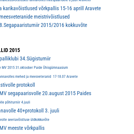
 mälestusvõistlused rannavolles meespaaridele 8.juuli Aravetel
 karikavõistlused võrkpallis 15-16 aprill Aravete
eesveteranide meistrivõistlused
.Segapaaristurniir 2015/2016 kokkuvõte
LID 2015
alliklubi 34.Sügisturniir
e MV 2015 31.oktoober Paide Ühisgümnaasium
nnavolles mehed ja meesveteranid 17-18.07 Aravete
tivolle protokoll
MV segapaarisvolle 20.august 2015 Paides
le põhiturniir 4.juuli
navolle 40+protokoll 3. juuli
olle seeriavõistluse üldkokkuvõte
MV meeste võrkpallis