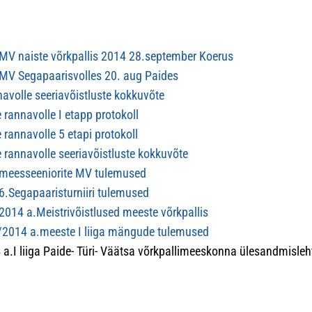
V naiste võrkpallis 2014 28.september Koerus
V Segapaarisvolles 20. aug Paides
avolle seeriavõistluste kokkuvõte
 rannavolle I etapp protokoll
rannavolle 5 etapi protokoll
 rannavolle seeriavõistluste kokkuvõte
meesseeniorite MV tulemused
.Segapaaristurniiri tulemused
014 a.Meistrivõistlused meeste võrkpallis
/2014 a.meeste I liiga mängude tulemused
a.I liiga Paide- Türi- Väätsa võrkpallimeeskonna ülesandmisleh