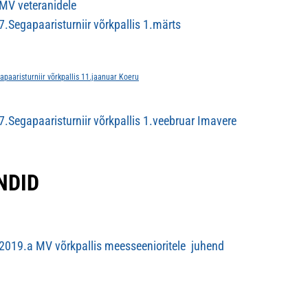
MV veteranidele
.Segapaaristurniir võrkpallis 1.märts
paaristurniir võrkpallis 11.jaanuar Koeru
.Segapaaristurniir võrkpallis 1.veebruar Imavere
NDID
019.a MV võrkpallis meesseenioritele juhend