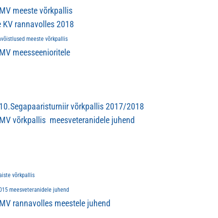
MV meeste võrkpallis
 KV rannavolles 2018
võistlused meeste võrkpallis
MV meesseenioritele
0.Segapaaristurniir võrkpallis 2017/2018
V võrkpallis meesveteranidele juhend
ste võrkpallis
15 meesveteranidele juhend
MV rannavolles meestele juhend