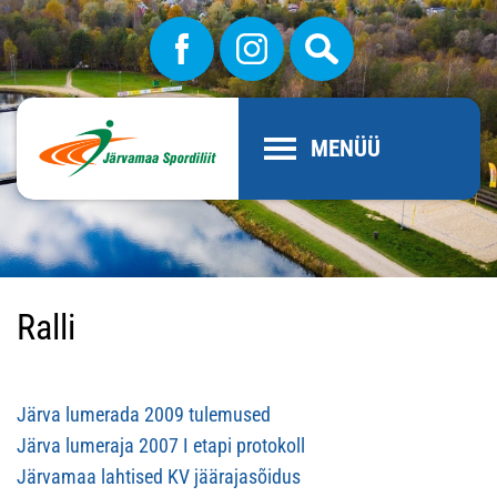
MENÜÜ
Ralli
Järva lumerada 2009 tulemused
Järva lumeraja 2007 I etapi protokoll
Järvamaa lahtised KV jäärajasõidus