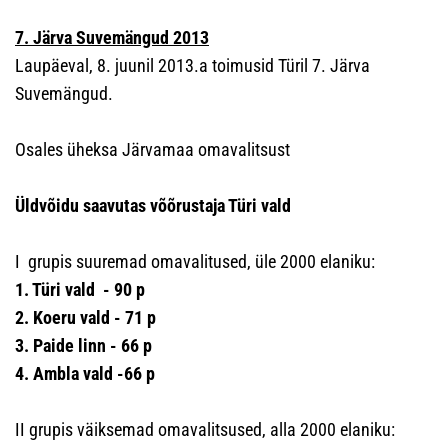
7. Järva Suvemängud 2013
Laupäeval, 8. juunil 2013.a toimusid Türil 7. Järva
Suvemängud.
Osales üheksa Järvamaa omavalitsust
Üldvõidu saavutas võõrustaja Türi vald
I grupis suuremad omavalitused, üle 2000 elaniku:
1. Türi vald
- 90 p
2.
Koeru vald - 71 p
3. Paide linn
- 66 p
4. Ambla vald
-66 p
II grupis väiksemad omavalitsused, alla 2000 elaniku: