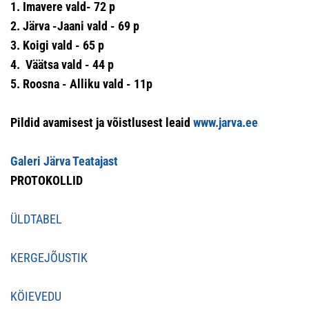
1. Imavere vald
- 72 p
2.
Järva -Jaani vald -
69 p
3. Koigi vald -
65 p
4.
Väätsa vald -
44 p
5. Roosna - Alliku vald -
11p
Pildid avamisest ja võistlusest leaid
www.jarva.ee
Galeri Järva Teatajast
PROTOKOLLID
ÜLDTABEL
KERGEJÕUSTIK
KÖIEVEDU