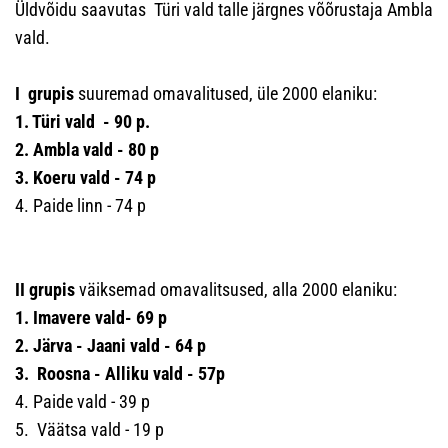
Üldvõidu saavutas Türi vald talle järgnes võõrustaja Ambla
vald.
I grupis
suuremad omavalitused, üle 2000 elaniku:
1. Türi vald - 90 p.
2. Ambla vald - 80 p
3. Koeru vald - 74 p
4. Paide linn - 74 p
II grupis
väiksemad omavalitsused, alla 2000 elaniku:
1. Imavere vald- 69 p
2. Järva - Jaani vald - 64 p
3. Roosna - Alliku vald - 57p
4. Paide vald - 39 p
5. Väätsa vald - 19 p