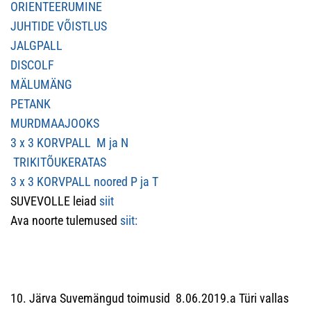
ORIENTEERUMINE
JUHTIDE VÕISTLUS
JALGPALL
DISCOLF
MÄLUMÄNG
PETANK
MURDMAAJOOKS
3 x 3 KORVPALL M ja N
TRIKITÕUKERATAS
3 x 3 KORVPALL noored P ja T
SUVEVOLLE leiad
siit
Ava noorte tulemused
siit:
10. Järva Suvemängud toimusid 8.06.2019.a Türi vallas