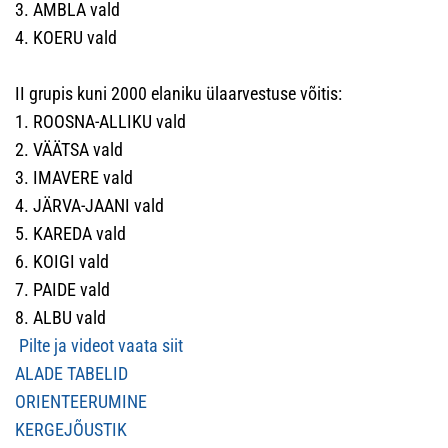
3. AMBLA vald
4. KOERU vald
II grupis kuni 2000 elaniku ülaarvestuse võitis:
1. ROOSNA-ALLIKU vald
2. VÄÄTSA vald
3. IMAVERE vald
4. JÄRVA-JAANI vald
5. KAREDA vald
6. KOIGI vald
7. PAIDE vald
8. ALBU vald
Pilte ja videot vaata siit
ALADE TABELID
ORIENTEERUMINE
KERGEJÕUSTIK