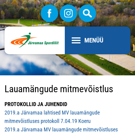
MENÜÜ
Lauamängude mitmevõistlus
PROTOKOLLID JA JUHENDID
2019.a Järvamaa lahtised MV lauamängude
mitmevõistluses protokoll 7.04.19 Koeru
2019.a Järvamaa MV lauamängude mitmevõistluses