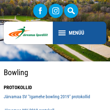
MENÜÜ
Bowling
PROTOKOLLID
Järvamaa SV "Igamehe bowling 2019" protokollid