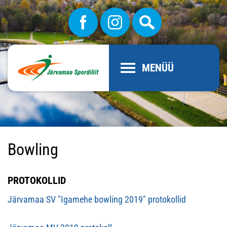
MENÜÜ
Bowling
PROTOKOLLID
Järvamaa SV "Igamehe bowling 2019" protokollid