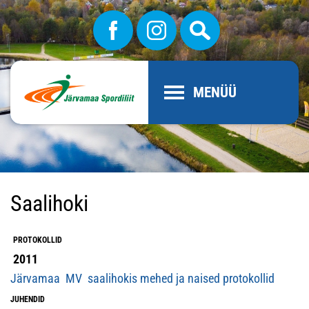
MENÜÜ
Saalihoki
PROTOKOLLID
2011
Järvamaa MV saalihokis mehed ja naised protokollid
JUHENDID