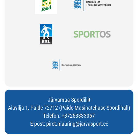
Järvamaa Spordiliit
Aiavilja 1, Paide 72712 (Paide Masinatehase Spordihall)
Telefon:
+37253333067
E-post:
piret.maaring@jarvasport.ee