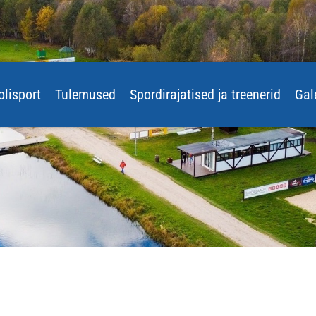
olisport
Tulemused
Spordirajatised ja treenerid
Gal