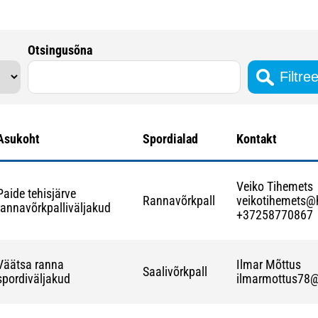
Otsingusõna
Asukoht
Spordialad
Kontakt
Veiko Tihemets
Paide tehisjärve
Rannavõrkpall
veikotihemets@
rannavõrkpalliväljakud
+37258770867
Väätsa ranna
Ilmar Mõttus
Saalivõrkpall
spordiväljakud
ilmarmottus78