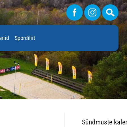
eriid
Spordiliit
Sündmuste kale