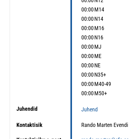
00:00
N12
00:00
M14
00:00
N14
00:00
M16
00:00
N16
00:00
MJ
00:00
ME
00:00
NE
00:00
N35+
00:00
M40-49
00:00
M50+
Juhendid
Juhend
Kontaktisik
Rando Marten Evendi