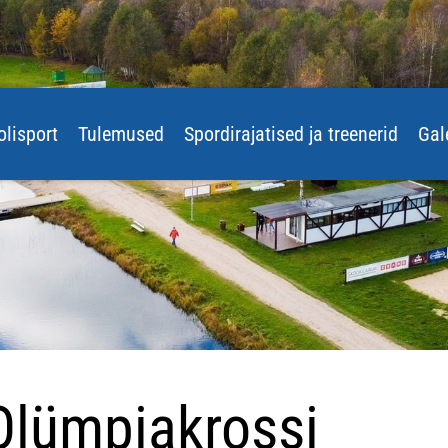
olisport
Tulemused
Spordirajatised ja treenerid
Gal
Olümpiakrossi