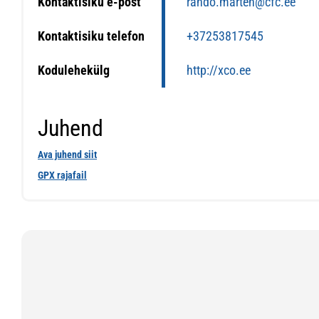
Kontaktisiku e-post
rando.marten@cfc.ee
Kontaktisiku telefon
+37253817545
Kodulehekülg
http://xco.ee
Juhend
Ava juhend siit
GPX rajafail