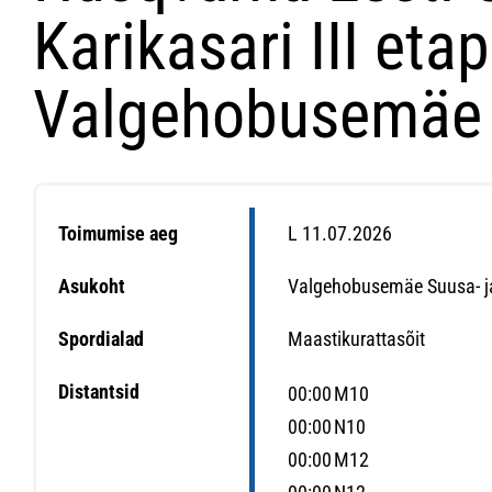
Karikasari III etap
Valgehobusemäe
Toimumise aeg
L 11.07.2026
Asukoht
Valgehobusemäe Suusa- j
Spordialad
Maastikurattasõit
Distantsid
00:00
M10
00:00
N10
00:00
M12