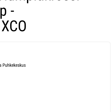
p -
 XCO
a Puhkekeskus