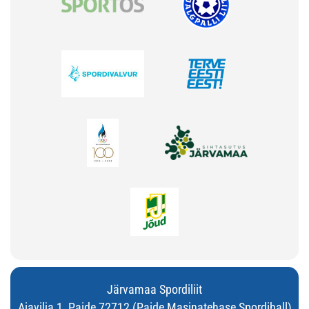
Järvamaa Spordiliit
Aiavilja 1, Paide 72712 (Paide Masinatehase Spordihall)