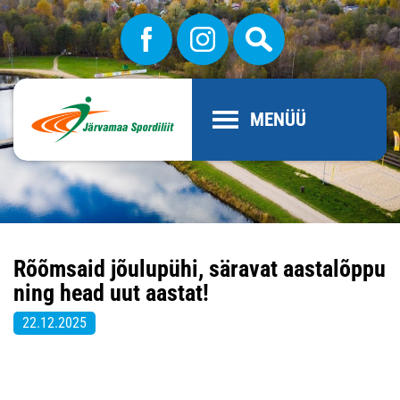
MENÜÜ
Rõõmsaid jõulupühi, säravat aastalõppu
ning head uut aastat!
22.12.2025