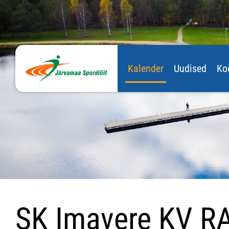
Kalender
Uudised
Ko
SK Imavere KV 