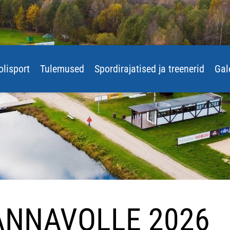
olisport
Tulemused
Spordirajatised ja treenerid
Gal
RANNAVOLLE 2026