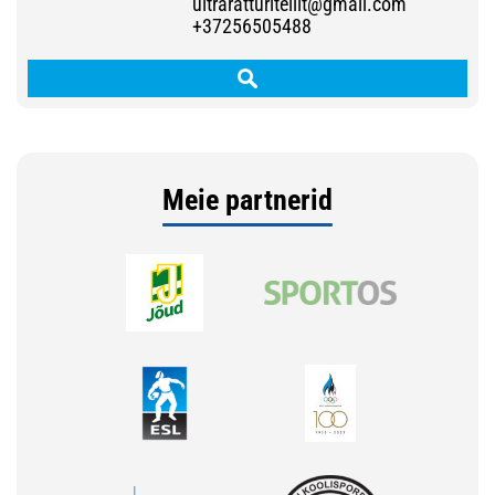
ultraratturiteliit@gmail.com
+37256505488
Meie partnerid