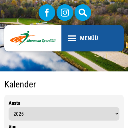
MENÜÜ
Kalender
Aasta
Kuu