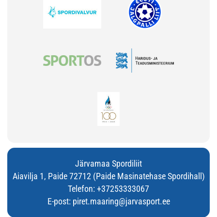
Järvamaa Spordiliit
Aiavilja 1, Paide 72712 (Paide Masinatehase Spordihall)
Telefon:
+37253333067
E-post:
piret.maaring@jarvasport.ee