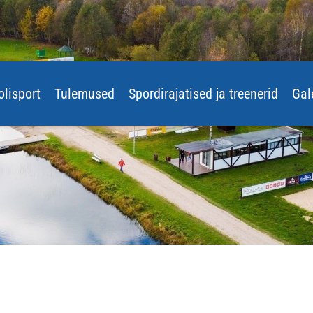
olisport
Tulemused
Spordirajatised ja treenerid
Gal