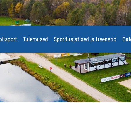
olisport
Tulemused
Spordirajatised ja treenerid
Gal