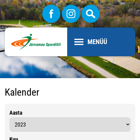
MENÜÜ
Kalender
Aasta
Kuu