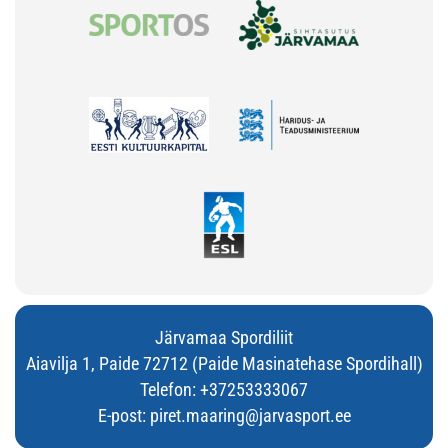
Järvamaa Spordiliit
Aiavilja 1, Paide 72712 (Paide Masinatehase Spordihall)
Telefon:
+37253333067
E-post:
piret.maaring@jarvasport.ee