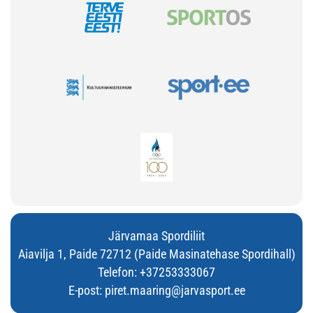
Järvamaa Spordiliit
Aiavilja 1, Paide 72712 (Paide Masinatehase Spordihall)
Telefon:
+37253333067
E-post:
piret.maaring@jarvasport.ee