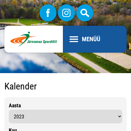
MENÜÜ
Kalender
Aasta
Kuu