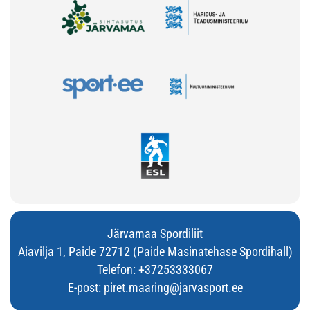
Järvamaa Spordiliit
Aiavilja 1, Paide 72712 (Paide Masinatehase Spordihall)
Telefon:
+37253333067
E-post:
piret.maaring@jarvasport.ee