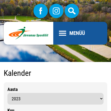
MENÜÜ
Kalender
Aasta
Kuu