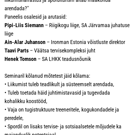
arendada?"
Paneelis osalesid ja arutasid:
Pipi-Liis Siemann
– Riigikogu liige, SA Järvamaa juhatuse
liige
Ain-Alar Juhanson
– Ironman Estonia võistluste direktor
Taavi Parts
– Väätsa tervisekompleksi juht
Henek Tomson
– SA LHKK teadusnõunik
Seminaril kõlanud mõtetest jäid kõlama:
• Liikumist tuleb teadlikult ja süsteemselt arendada,
• Tuleb toetada häid juhtimistavasid ja tugevdada
kohalikku koostööd,
• Vaja on tugistruktuure treeneritele, kogukondadele ja
peredele,
• Spordil on lisaks tervise- ja sotsiaalsetele mõjudele ka
majanduslik potentsiaal.