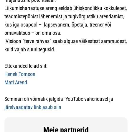
Liikumisharrastuse areng eeldab ühiskondlikku kokkulepet,
teadmistepõhist lähenemist ja tugivõrgustiku arendamist,
kus iga osapool – lapsevanem, õpetaja, treener või
omavalitsus – on oma osa.
Visioon "terve rahvas" saab alguse väikestest sammudest,
kuid vajab suuri tegusid.
Ettekanded leiad siit:
Henek Tomson
Mati Arend
Seminari oli võimalik jälgida YouTube vahendusel ja
järelvaadatav link asub siin
Meie partnerid