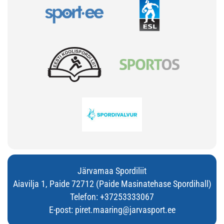
Järvamaa Spordiliit
Aiavilja 1, Paide 72712 (Paide Masinatehase Spordihall)
Telefon:
+37253333067
E-post:
piret.maaring@jarvasport.ee