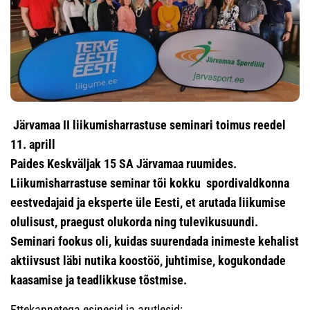
Järvamaa II liikumisharrastuse seminari toimus
reedel
11. aprill
Paides
Keskväljak 15 SA Järvamaa ruumides.
Liikumisharrastuse seminar tõi kokku spordivaldkonna
eestvedajaid ja eksperte üle Eesti, et arutada liikumise
olulisust, praegust olukorda ning tulevikusuundi.
Seminari fookus oli, kuidas suurendada inimeste kehalist
aktiivsust läbi nutika koostöö, juhtimise, kogukondade
kaasamise ja teadlikkuse tõstmise.
Ettekannetega esinesid ja arutlesid: