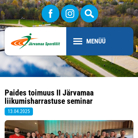
MENÜÜ
Paides toimuus II Järvamaa
liikumisharrastuse seminar
13.04.2025