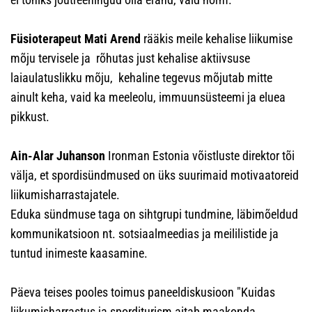
Füsioterapeut Mati Arend
rääkis meile kehalise liikumise
mõju tervisele ja rõhutas just kehalise aktiivsuse
laiaulatuslikku mõju, kehaline tegevus mõjutab mitte
ainult keha, vaid ka meeleolu, immuunsüsteemi ja eluea
pikkust.
Ain-Alar Juhanson
Ironman Estonia võistluste direktor tõi
välja, et spordisündmused on üks suurimaid motivaatoreid
liikumisharrastajatele.
Eduka sündmuse taga on sihtgrupi tundmine, läbimõeldud
kommunikatsioon nt. sotsiaalmeedias ja meililistide ja
tuntud inimeste kaasamine.
Päeva teises pooles toimus paneeldiskusioon "Kuidas
liikumisharrastus ja sporditurism aitab maakonda