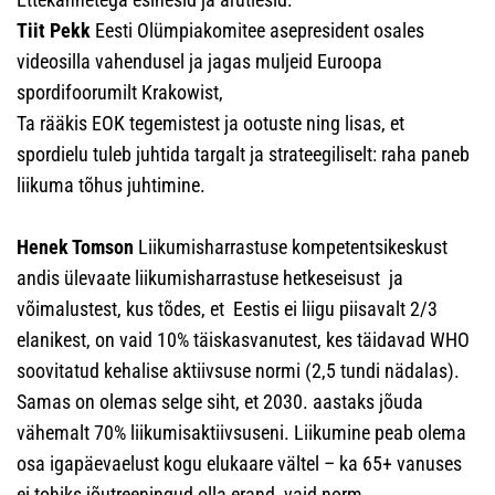
Tiit Pekk
Eesti Olümpiakomitee asepresident osales
videosilla vahendusel ja jagas muljeid Euroopa
spordifoorumilt Krakowist,
Ta rääkis EOK tegemistest ja ootuste ning lisas, et
spordielu tuleb juhtida targalt ja strateegiliselt: raha paneb
liikuma tõhus juhtimine.
Henek Tomson
Liikumisharrastuse kompetentsikeskust
andis ülevaate liikumisharrastuse hetkeseisust ja
võimalustest, kus tõdes, et Eestis ei liigu piisavalt 2/3
elanikest, on vaid 10% täiskasvanutest, kes täidavad WHO
soovitatud kehalise aktiivsuse normi (2,5 tundi nädalas).
Samas on olemas selge siht, et 2030. aastaks jõuda
vähemalt 70% liikumisaktiivsuseni. Liikumine peab olema
osa igapäevaelust kogu elukaare vältel – ka 65+ vanuses
ei tohiks jõutreeningud olla erand, vaid norm.