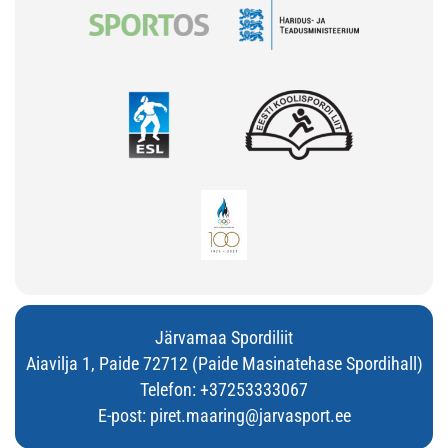
Järvamaa Spordiliit
Aiavilja 1, Paide 72712 (Paide Masinatehase Spordihall)
Telefon:
+37253333067
E-post:
piret.maaring@jarvasport.ee