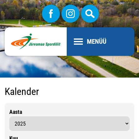
MENÜÜ
Kalender
Aasta
Kuu