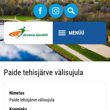
MENÜÜ
Paide tehisjärve välisujula
Nimetus
Paide tehisjärve välisujula
Kompleks