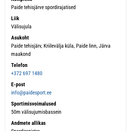
Paide tehisjärve spordirajatised
Liik
Välisujula
Asukoht
Paide tehisjärv, Kriilevälja küla, Paide linn, Järva
maakond
Telefon
+372 697 1480
E-post
info@paidesport.ee
Sportimisvoimalused
50m välisujumisbassein
Andmete allikas