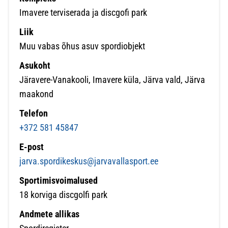
Imavere terviserada ja discgofi park
Liik
Muu vabas õhus asuv spordiobjekt
Asukoht
Järavere-Vanakooli, Imavere küla, Järva vald, Järva
maakond
Telefon
+372 581 45847
E-post
jarva.spordikeskus@jarvavallasport.ee
Sportimisvoimalused
18 korviga discgolfi park
Andmete allikas