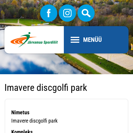
MENÜÜ
Imavere discgolfi park
Nimetus
Imavere discgolfi park
Kompleks