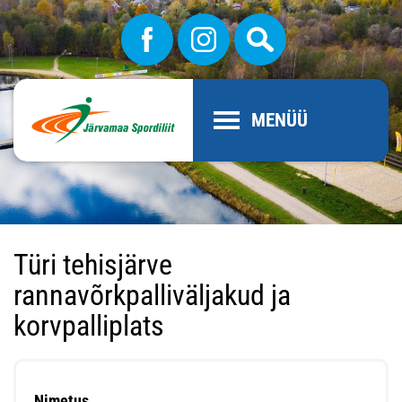
MENÜÜ
Türi tehisjärve
rannavõrkpalliväljakud ja
korvpalliplats
Nimetus