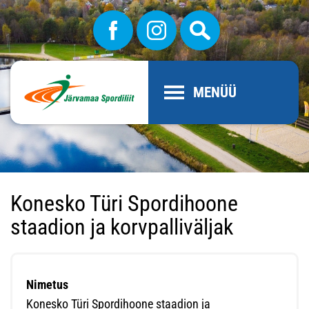
MENÜÜ
Konesko Türi Spordihoone
staadion ja korvpalliväljak
Nimetus
Konesko Türi Spordihoone staadion ja