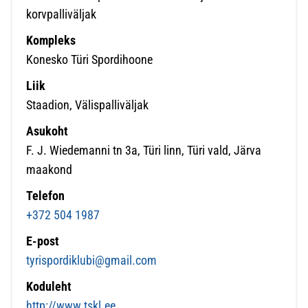
korvpalliväljak
Kompleks
Konesko Türi Spordihoone
Liik
Staadion, Välispalliväljak
Asukoht
F. J. Wiedemanni tn 3a, Türi linn, Türi vald, Järva
maakond
Telefon
+372 504 1987
E-post
tyrispordiklubi@gmail.com
Koduleht
http://www.tskl.ee