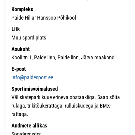
Kompleks
Paide Hillar Hanssoo Põhikool
Liik
Muu spordiplats
Asukoht
Kooli tn 1, Paide linn, Paide linn, Järva maakond
E-post
info@paidesport.ee
Sportimisvoimalused
Väliskatepark kuue erineva obstaakliga. Saab sõita
rulaga, trikitõukerattaga, rulluiskudega ja BMX-
rattaga.
Andmete allikas
Spordiregister