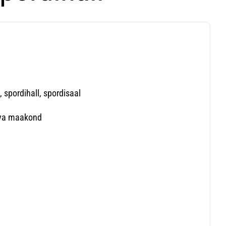
 spordihall, spordisaal
ärva maakond