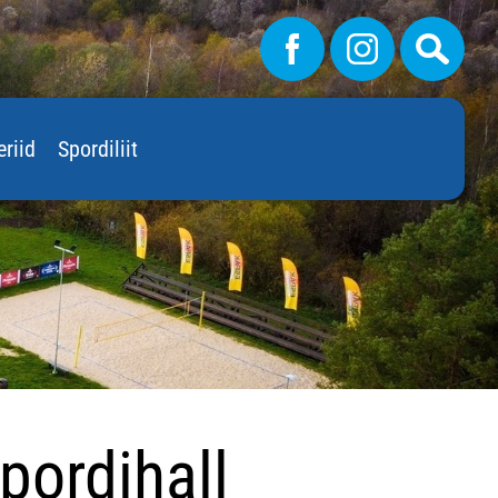
eriid
Spordiliit
pordihall