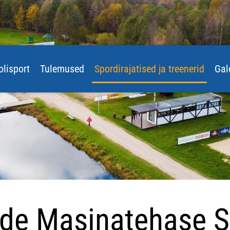
olisport
Tulemused
Spordirajatised ja treenerid
Gal
de Masinatehase S