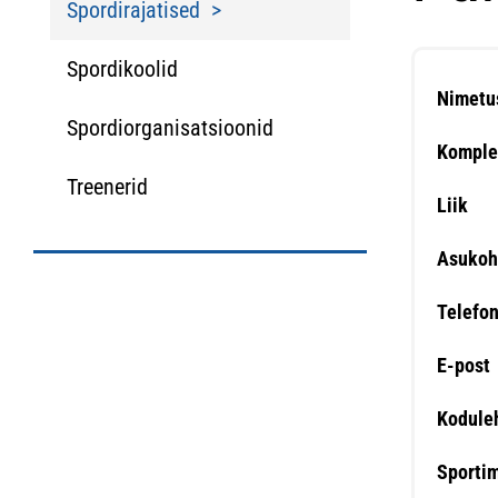
Spordirajatised
Spordikoolid
Nimetu
Spordiorganisatsioonid
Komple
Treenerid
Liik
Asukoh
Telefo
E-post
Kodule
Sporti