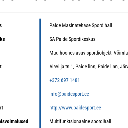
s
Paide Masinatehase Spordihall
ks
SA Paide Spordikeskus
Muu hoones asuv spordiobjekt, Võimla,
t
Aiavilja tn 1, Paide linn, Paide linn, J
n
+372 697 1481
info@paidesport.ee
ht
http://www.paidesport.ee
misvoimalused
Multifunktsionaalne spordihall