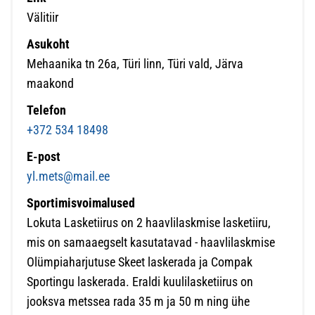
Välitiir
Asukoht
Mehaanika tn 26a, Türi linn, Türi vald, Järva
maakond
Telefon
+372 534 18498
E-post
yl.mets@mail.ee
Sportimisvoimalused
Lokuta Lasketiirus on 2 haavlilaskmise lasketiiru,
mis on samaaegselt kasutatavad - haavlilaskmise
Olümpiaharjutuse Skeet laskerada ja Compak
Sportingu laskerada. Eraldi kuulilasketiirus on
jooksva metssea rada 35 m ja 50 m ning ühe