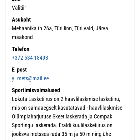
Välitiir
Asukoht
Mehaanika tn 26a, Türi linn, Türi vald, Järva
maakond
Telefon
+372 534 18498
E-post
yl.mets@mail.ee
Sportimisvoimalused
Lokuta Lasketiirus on 2 haavlilaskmise lasketiiru,
mis on samaaegselt kasutatavad - haavlilaskmise
Olümpiaharjutuse Skeet laskerada ja Compak
Sportingu laskerada. Eraldi kuulilasketiirus on
jooksva metssea rada 35 m ja 50 m ning ühe