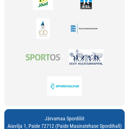
Järvamaa Spordiliit
Aiavilja 1, Paide 72712 (Paide Masinatehase Spordihall)