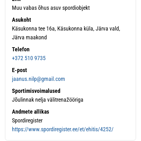
Muu vabas õhus asuv spordiobjekt
Asukoht
Käsukonna tee 16a, Käsukonna küla, Järva vald,
Järva maakond
Telefon
+372 510 9735
E-post
jaanus.nilp@gmail.com
Sportimisvoimalused
Jõulinnak nelja välitrenažööriga
Andmete allikas
Spordiregister
https://www.spordiregister.ee/et/ehitis/4252/