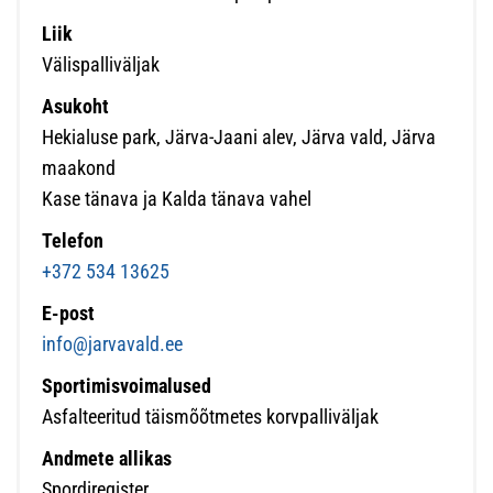
Liik
Välispalliväljak
Asukoht
Hekialuse park, Järva-Jaani alev, Järva vald, Järva
maakond
Kase tänava ja Kalda tänava vahel
Telefon
+372 534 13625
E-post
info@jarvavald.ee
Sportimisvoimalused
Asfalteeritud täismõõtmetes korvpalliväljak
Andmete allikas
Spordiregister