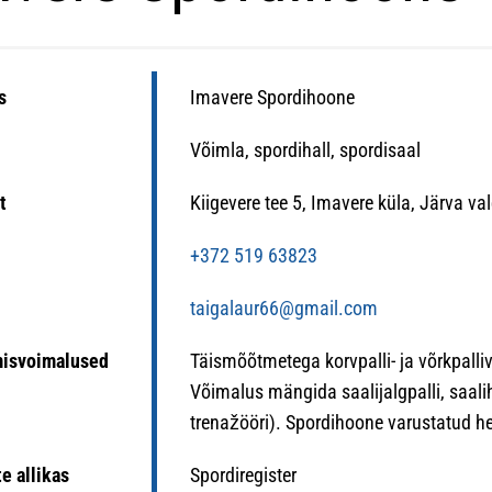
s
Imavere Spordihoone
Võimla, spordihall, spordisaal
t
Kiigevere tee 5, Imavere küla, Järva v
n
+372 519 63823
taigalaur66@gmail.com
misvoimalused
Täismõõtmetega korvpalli- ja võrkpalliväl
Võimalus mängida saalijalgpalli, saaliho
trenažööri). Spordihoone varustatud h
e allikas
Spordiregister