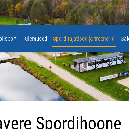
olisport
Tulemused
Spordirajatised ja treenerid
Gal
avere Spordihoone