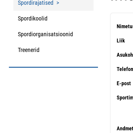
Spordirajatised
Spordikoolid
Nimetu
Spordiorganisatsioonid
Liik
Treenerid
Asukoh
Telefo
E-post
Sporti
Andmet