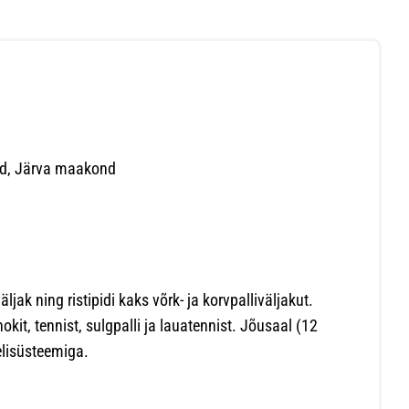
ald, Järva maakond
jak ning ristipidi kaks võrk- ja korvpalliväljakut.
kit, tennist, sulgpalli ja lauatennist. Jõusaal (12
elisüsteemiga.