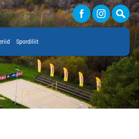
eriid
Spordiliit