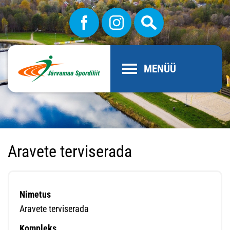
MENÜÜ
Aravete terviserada
Nimetus
Aravete terviserada
Kompleks