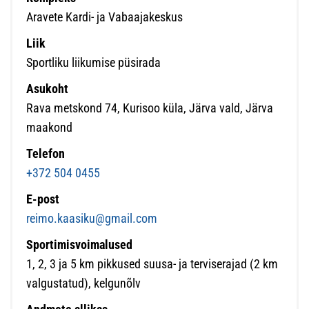
Aravete Kardi- ja Vabaajakeskus
Liik
Sportliku liikumise püsirada
Asukoht
Rava metskond 74, Kurisoo küla, Järva vald, Järva
maakond
Telefon
+372 504 0455
E-post
reimo.kaasiku@gmail.com
Sportimisvoimalused
1, 2, 3 ja 5 km pikkused suusa- ja terviserajad (2 km
valgustatud), kelgunõlv