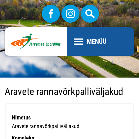
MENÜÜ
Aravete rannavõrkpalliväljakud
Nimetus
Aravete rannavõrkpalliväljakud
Kompleks