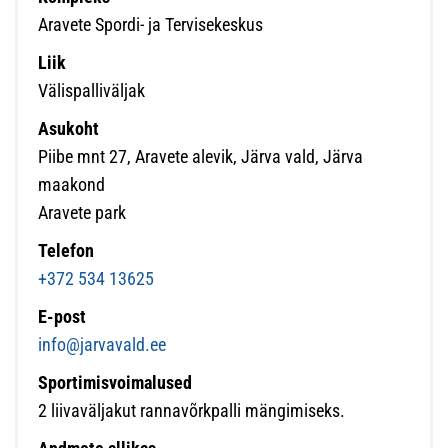
Aravete Spordi- ja Tervisekeskus
Liik
Välispalliväljak
Asukoht
Piibe mnt 27, Aravete alevik, Järva vald, Järva
maakond
Aravete park
Telefon
+372 534 13625
E-post
info@jarvavald.ee
Sportimisvoimalused
2 liivaväljakut rannavõrkpalli mängimiseks.