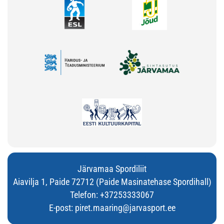
Järvamaa Spordiliit
Aiavilja 1, Paide 72712 (Paide Masinatehase Spordihall)
Telefon:
+37253333067
E-post:
piret.maaring@jarvasport.ee