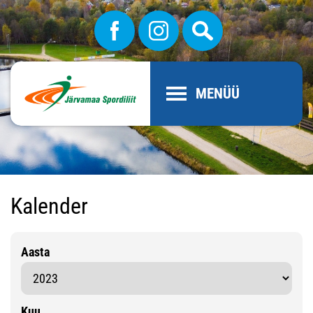
MENÜÜ
Kalender
Aasta
Kuu