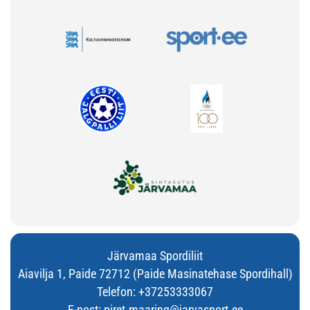
Järvamaa Spordiliit
Aiavilja 1, Paide 72712 (Paide Masinatehase Spordihall)
Telefon:
+37253333067
E-post:
piret.maaring@jarvasport.ee