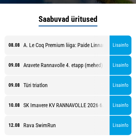
Saabuvad üritused
A. Le Coq Premium liiga: Paide Linnameeskond - Pä
08.08
Lisainfo
Aravete Rannavolle 4. etapp (mehed)
09.08
Lisainfo
Türi triatlon
09.08
Lisainfo
SK Imavere KV RANNAVOLLE 2026 6. etapp
10.08
Lisainfo
Rava SwimRun
12.08
Lisainfo