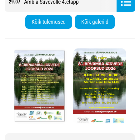
Ambla Suvevolle 4.etapp
29.07
Kõik tulemused
Kõik galeriid