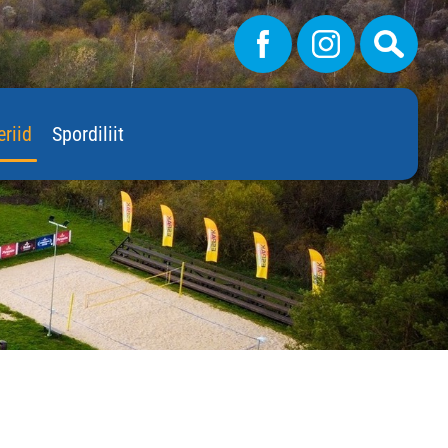
eriid
Spordiliit