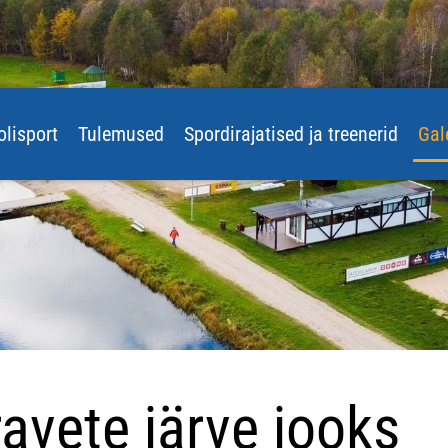
olisport
Tulemused
Spordirajatised ja treenerid
Gal
avete järve jooks