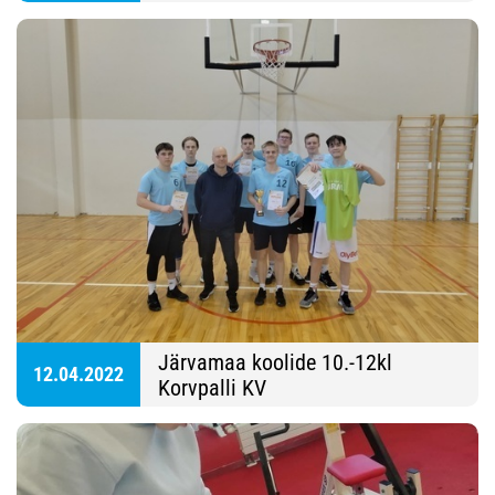
Vallimägi
Järvamaa koolide 10.-12kl
12.04.2022
Korvpalli KV