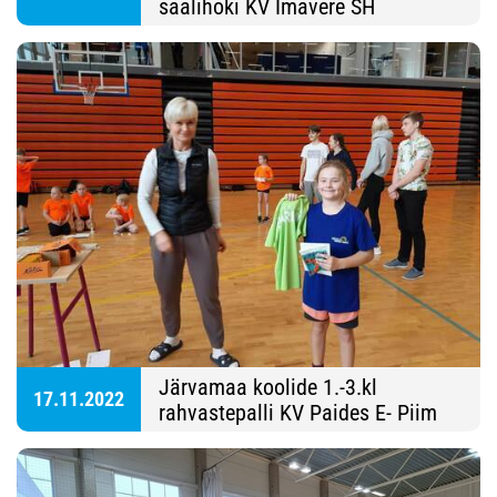
saalihoki KV Imavere SH
Järvamaa koolide 1.-3.kl
17.11.2022
rahvastepalli KV Paides E- Piim
SH