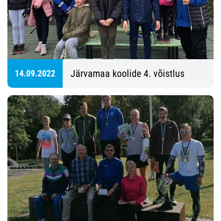
Järvamaa koolide 4. võistlus
14.09.2022