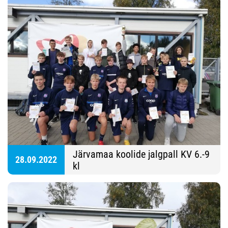
Järvamaa koolide jalgpall KV 6.-9
28.09.2022
kl