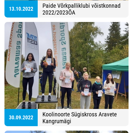
Paide Võrkpalliklubi võistkonnad
13.10.2022
2022/2023ÕA
Koolinoorte Sügiskross Aravete
30.09.2022
Kangrumägi