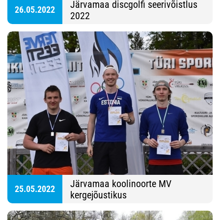
Järvamaa discgolfi seerivõistlus
26.05.2022
2022
Järvamaa koolinoorte MV
25.05.2022
kergejõustikus