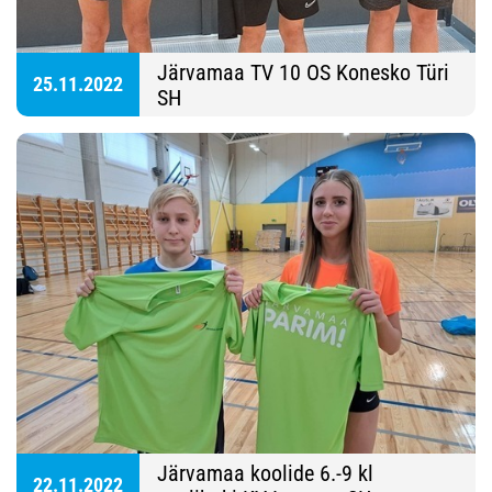
Järvamaa TV 10 OS Konesko Türi
25.11.2022
SH
Järvamaa koolide 6.-9 kl
22.11.2022