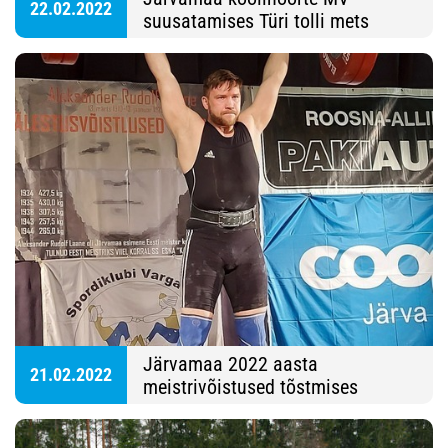
22.02.2022
suusatamises Türi tolli mets
Järvamaa 2022 aasta
21.02.2022
meistrivõistused tõstmises