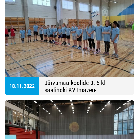
Järvamaa koolide 3.-5 kl
18.11.2022
saalihoki KV Imavere
Spordihoones