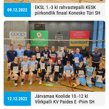
EKSL 1.-3 kl rahvastepalli KESK
09.12.2022
piirkondlik finaal Konesko Türi SH
Järvamaa Koolide 10.-12 kl
12.12.2022
Võrkpalli KV Paides E -Piim SH