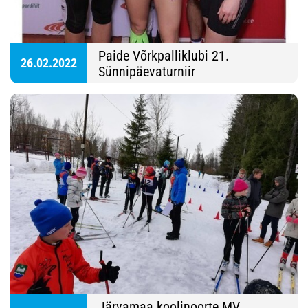
Paide Võrkpalliklubi 21.
26.02.2022
Sünnipäevaturniir
Järvamaa koolinoorte MV