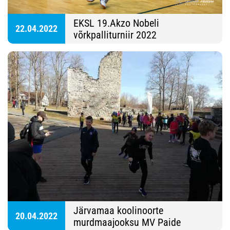
EKSL 19.Akzo Nobeli
22.04.2022
võrkpalliturniir 2022
Järvamaa koolinoorte
20.04.2022
murdmaajooksu MV Paide