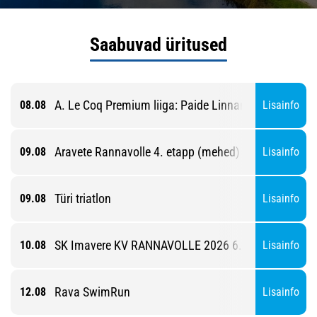
Saabuvad üritused
A. Le Coq Premium liiga: Paide Linnameeskond - Pä
08.08
Lisainfo
Aravete Rannavolle 4. etapp (mehed)
09.08
Lisainfo
Türi triatlon
09.08
Lisainfo
SK Imavere KV RANNAVOLLE 2026 6. etapp
10.08
Lisainfo
Rava SwimRun
12.08
Lisainfo