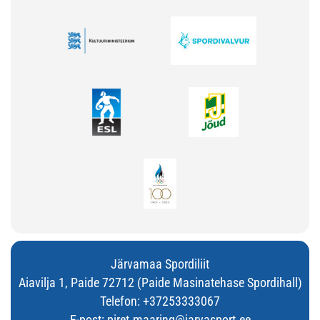
Järvamaa Spordiliit
Aiavilja 1, Paide 72712 (Paide Masinatehase Spordihall)
Telefon:
+37253333067
E-post:
piret.maaring@jarvasport.ee