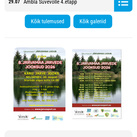
Ambla Suvevolle 4.etapp
29.07
Kõik tulemused
Kõik galeriid