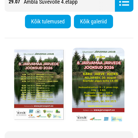
Ambla Suvevolle 4.etapp
29.07
Kõik tulemused
Kõik galeriid