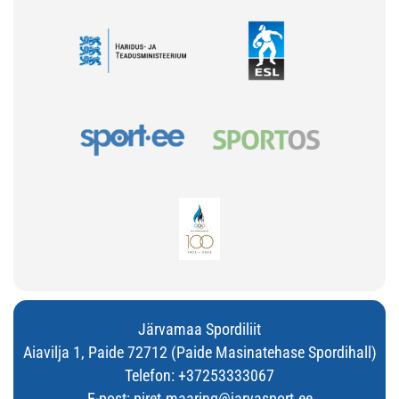
Järvamaa Spordiliit
Aiavilja 1, Paide 72712 (Paide Masinatehase Spordihall)
Telefon:
+37253333067
E-post:
piret.maaring@jarvasport.ee