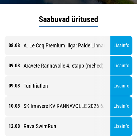
Saabuvad üritused
A. Le Coq Premium liiga: Paide Linnameeskond - Pä
08.08
Lisainfo
Aravete Rannavolle 4. etapp (mehed)
09.08
Lisainfo
Türi triatlon
09.08
Lisainfo
SK Imavere KV RANNAVOLLE 2026 6. etapp
10.08
Lisainfo
Rava SwimRun
12.08
Lisainfo