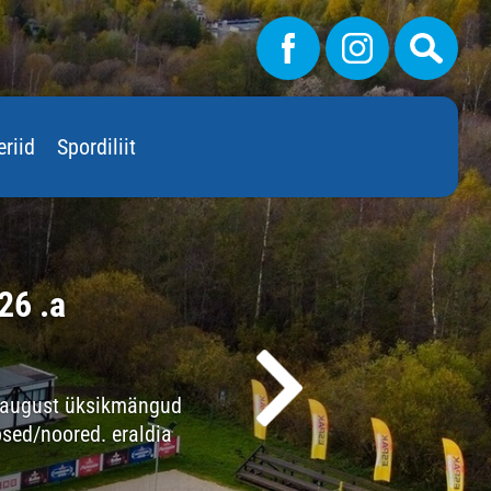
eriid
Spordiliit
26 .a
Võ
Eile,16 ju
. august üksikmängud
sed/noored. eraldia