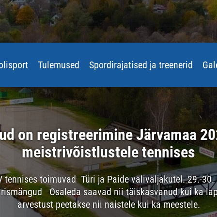
olisport
Tulemused
Spordirajatised ja treenerid
Gal
ud on registreerimine Järvamaa 20
meistrivõistlustele tennises
tennises toimuvad Türi ja Paide väliväljakutel. 29.-30
arismängud Osaleda saavad nii täiskasvanud kui ka lap
arvestust peetakse nii naistele kui ka meestele.