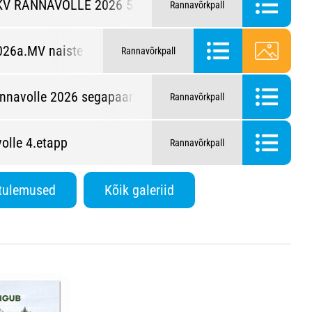
KV RANNAVOLLE 2026 5. etapp
Rannavõrkpall
26a.MV naiste rannavolles
Rannavõrkpall
nnavolle 2026 segapaarid 4. etapp
Rannavõrkpall
olle 4.etapp
Rannavõrkpall
 tulemused
Kõik galeriid