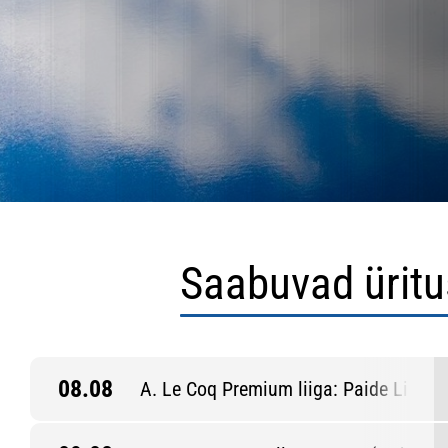
Saabuvad ürit
08.08
A. Le Coq Premium liiga: Paide Linna