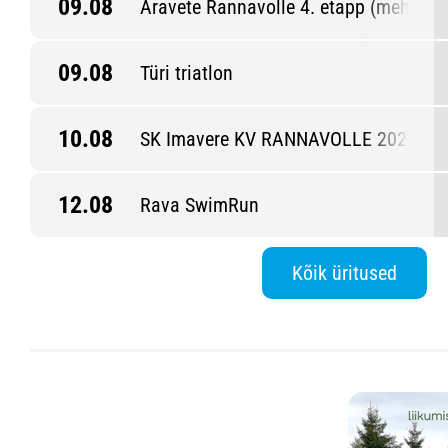
09.08
Aravete Rannavolle 4. etapp (mehed)
09.08
Türi triatlon
10.08
SK Imavere KV RANNAVOLLE 2026 6. 
12.08
Rava SwimRun
Kõik üritused