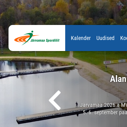
Kalender
Uudised
Ko
uleb taas
Alan
rdipaugu juba 1. juunil!
Eesti maakonda! Väljakutse
Järvamaa 2026.a MV 
ada välja aktiivseima
5.-6. september pa