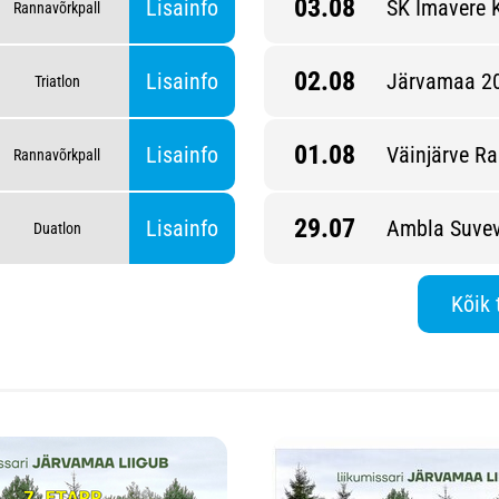
03.08
Lisainfo
SK Imavere 
Rannavõrkpall
02.08
Lisainfo
Järvamaa 20
Triatlon
01.08
etapp
Lisainfo
Väinjärve Ra
Rannavõrkpall
29.07
Lisainfo
Ambla Suvev
Duatlon
Kõik