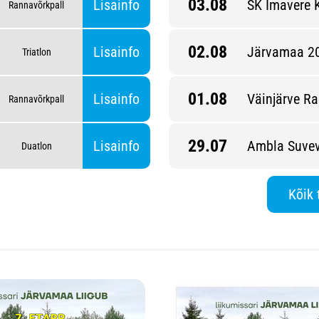
03.08
Lisainfo
SK Imavere 
Rannavõrkpall
02.08
Lisainfo
Järvamaa 20
Triatlon
01.08
etapp
Lisainfo
Väinjärve Ra
Rannavõrkpall
29.07
Lisainfo
Ambla Suvev
Duatlon
Kõik