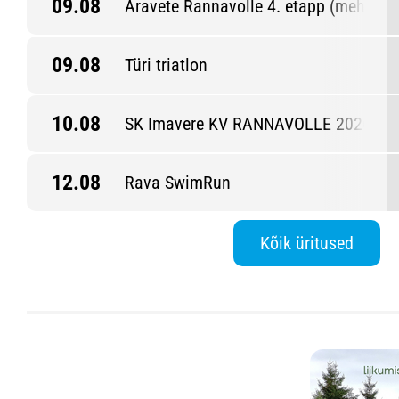
09.08
Aravete Rannavolle 4. etapp (mehed)
09.08
Türi triatlon
10.08
SK Imavere KV RANNAVOLLE 2026 6. 
12.08
Rava SwimRun
Kõik üritused