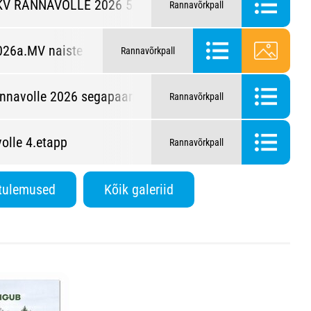
KV RANNAVOLLE 2026 5. etapp
Rannavõrkpall
26a.MV naiste rannavolles
Rannavõrkpall
nnavolle 2026 segapaarid 4. etapp
Rannavõrkpall
olle 4.etapp
Rannavõrkpall
 tulemused
Kõik galeriid