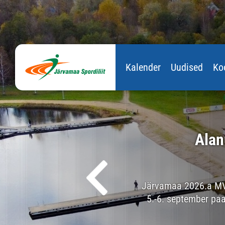
Kalender
Uudised
Ko
uleb taas
Alan
rdipaugu juba 1. juunil!
Eesti maakonda! Väljakutse
Järvamaa 2026.a MV 
ada välja aktiivseima
5.-6. september pa