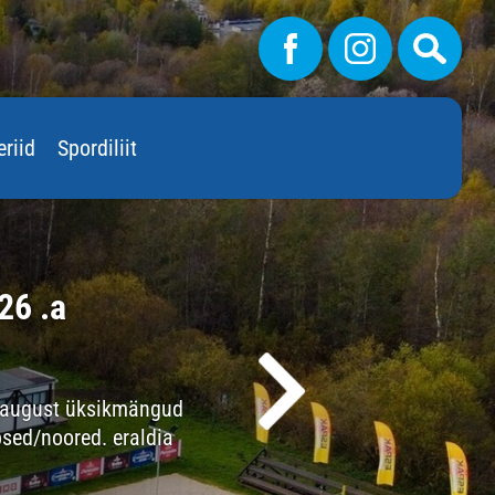
eriid
Spordiliit
26 .a
Võ
Eile,16 ju
. august üksikmängud
sed/noored. eraldia