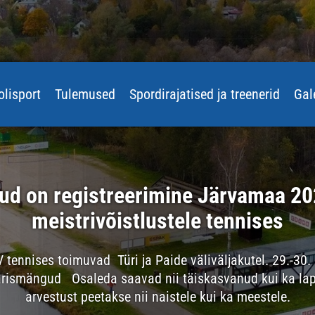
olisport
Tulemused
Spordirajatised ja treenerid
Gal
ud on registreerimine Järvamaa 20
meistrivõistlustele tennises
tennises toimuvad Türi ja Paide väliväljakutel. 29.-30
arismängud Osaleda saavad nii täiskasvanud kui ka lap
arvestust peetakse nii naistele kui ka meestele.