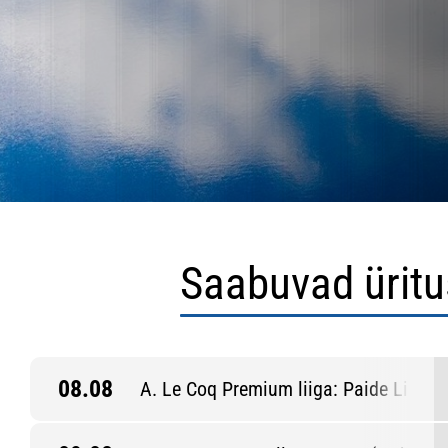
Saabuvad ürit
08.08
A. Le Coq Premium liiga: Paide Linna