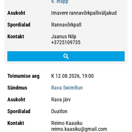
6. etapp
Imavere rannavõrkpalliväljakud
Rannavõrkpall
Jaanus Nilp
+3725109735
K 12.08.2026, 19:00
Rava SwimRun
Rava järv
Duatlon
Reimo Kaasiku
reimo.kaasiku@gmail.com