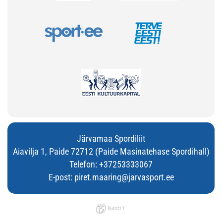
Järvamaa Spordiliit
Aiavilja 1, Paide 72712 (Paide Masinatehase Spordihall)
Telefon:
+37253333067
E-post:
piret.maaring@jarvasport.ee