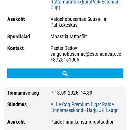
Rattamaraton (EuroPark Estonian
Cup)
Valgehobusemäe Suusa- ja
Puhkekeskus
Maastikurattasõit
Peeter Dedov
valgehobusemae@estoniancup.ee
+3725151005
P 13.09.2026, 14:30
A. Le Coq Premium liiga: Paide
Linnameeskond - Harju JK Laagri
Paide linna kunstmurustaadion