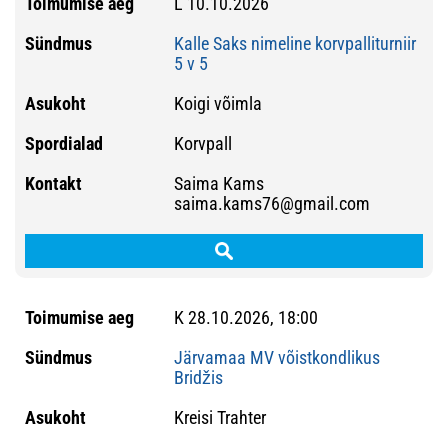
L 10.10.2026
Kalle Saks nimeline korvpalliturniir
5 v 5
Koigi võimla
Korvpall
Saima Kams
saima.kams76@gmail.com
K 28.10.2026, 18:00
Järvamaa MV võistkondlikus
Bridžis
Kreisi Trahter