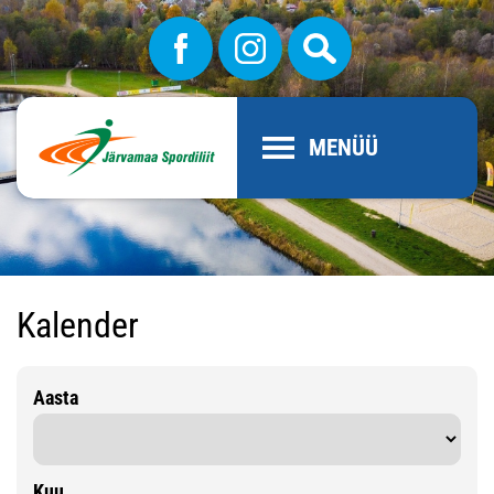
MENÜÜ
Kalender
Aasta
Kuu