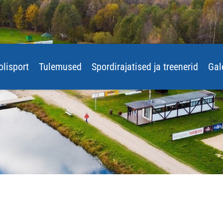
olisport
Tulemused
Spordirajatised ja treenerid
Gal