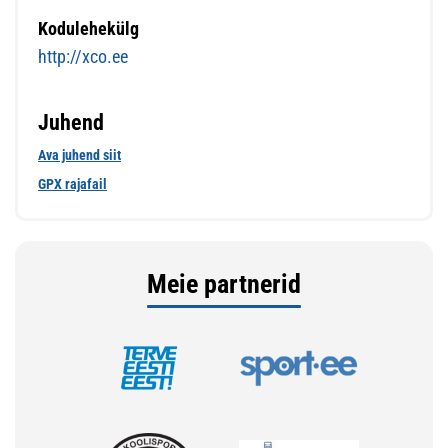
Kodulehekülg
http://xco.ee
Juhend
Ava juhend siit
GPX rajafail
Meie partnerid