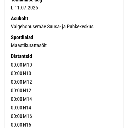
L 11.07.2026
Asukoht
Valgehobusemäe Suusa- ja Puhkekeskus
Spordialad
Maastikurattasõit
Distantsid
00:00
M10
00:00
N10
00:00
M12
00:00
N12
00:00
M14
00:00
N14
00:00
M16
00:00
N16