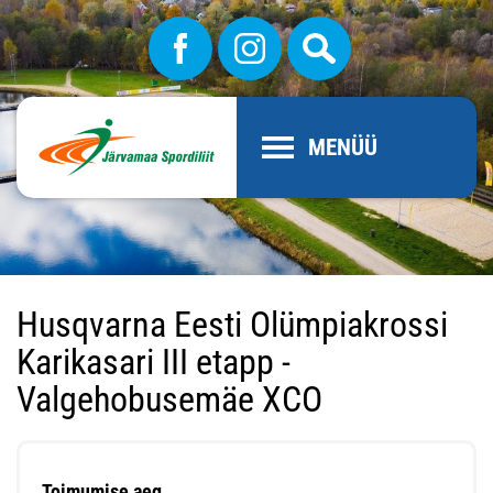
MENÜÜ
Husqvarna Eesti Olümpiakrossi
Karikasari III etapp -
Valgehobusemäe XCO
Toimumise aeg