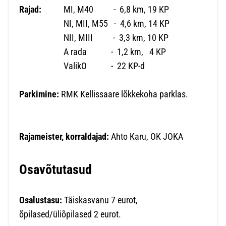
Rajad:
MI, M40 - 6,8 km, 19 KP
NI, MII, M55 - 4,6 km, 14 KP
NII, MIII - 3,3 km, 10 KP
A rada - 1,2 km, 4 KP
ValikO - 22 KP-d
Parkimine:
RMK Kellissaare lõkkekoha parklas.
Rajameister, korraldajad:
Ahto Karu, OK JOKA
Osavõtutasud
Osalustasu:
Täiskasvanu 7 eurot,
õpilased/üliõpilased 2 eurot.