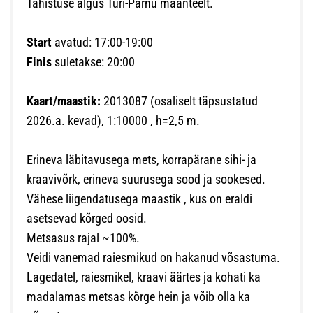
Tähistuse algus Türi-Pärnu maanteelt.
Start
avatud: 17:00-19:00
Finis
suletakse: 20:00
Kaart/maastik:
2013087 (osaliselt täpsustatud
2026.a. kevad), 1:10000 , h=2,5 m.
Erineva läbitavusega mets, korrapärane sihi- ja
kraavivõrk, erineva suurusega sood ja sookesed.
Vähese liigendatusega maastik , kus on eraldi
asetsevad kõrged oosid.
Metsasus rajal ~100%.
Veidi vanemad raiesmikud on hakanud võsastuma.
Lagedatel, raiesmikel, kraavi äärtes ja kohati ka
madalamas metsas kõrge hein ja võib olla ka