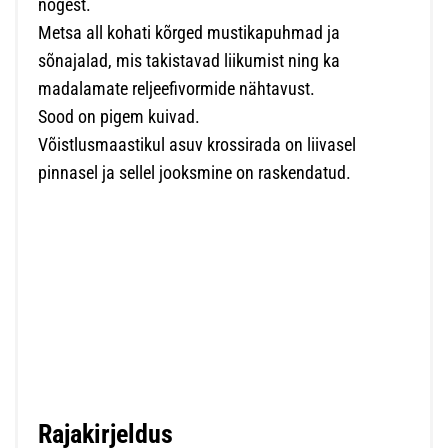
nõgest.
Metsa all kohati kõrged mustikapuhmad ja
sõnajalad, mis takistavad liikumist ning ka
madalamate reljeefivormide nähtavust.
Sood on pigem kuivad.
Võistlusmaastikul asuv krossirada on liivasel
pinnasel ja sellel jooksmine on raskendatud.
Rajakirjeldus