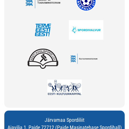
Järvamaa Spordiliit
Aiavilja 1, Paide 72712 (Paide Masinatehase Spordihall)